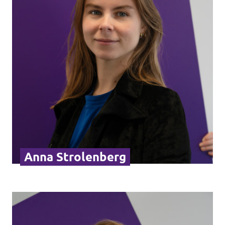
Volt Greqia
Programi
Pozicione të hapura te Volt Kosova
Bëhuni anëtar
Anna Strolenberg
Formulari i regjistrimit të anëtarëve